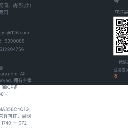
号
疑问，请通过如
获取
我们
yz@126.com
- 6300088
12204756
微信
 ©
或搜索
ary.com, All
方
served. 拥有主宰
.
闽ICP备
38号
0MA358C4Q1G，
营许可证：闽网
740 一 072