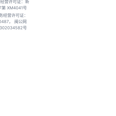
物经营许可证：新
第 XM4041号
务经营许可证：
0487，
闽公网
302034582号