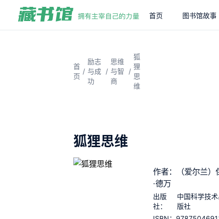
首页
图书馆故事
狐
励志
思维
首
狸
/
/
/
与成
与智
页
思
功
商
维
狐狸思维
作者：（爱尔兰）
·德万
出版
中国科学技术
社：
版社
9787504691
ISBN：