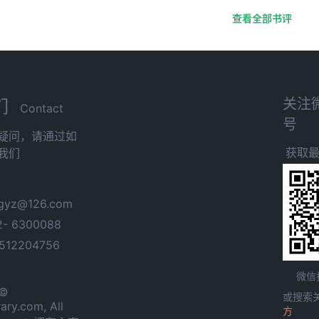
查看全部书评
关注
们
Contact
号
疑问，请通过如
获取
我们
yz@126.com
- 6300088
12204756
微信
 ©
或搜索
ary.com, All
方