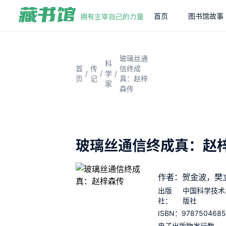
首页
图书馆故事
玻璃丝通
科
首
传
信终成
/
/
/
学
页
记
真：赵梓
家
森传
玻璃丝通信终成真：赵
作者：贺金波，樊
出版
中国科学技术
社：
版社
9787504685
ISBN：
电子出版物发行数