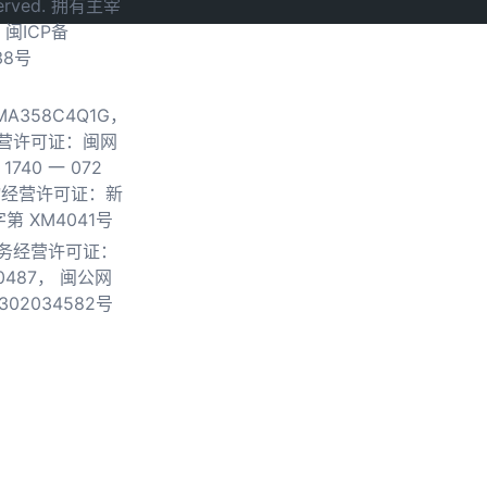
served. 拥有主宰
.
闽ICP备
38号
0MA358C4Q1G，
营许可证：闽网
740 一 072
物经营许可证：新
第 XM4041号
务经营许可证：
0487，
闽公网
302034582号