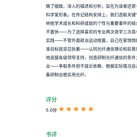
做了细致、深入的描述和分析，旨在为读者还原
科学家形象。在传记结构安排上，我们选取关键
响他学术成长和科研成就的个性与重要事件的结
不罢休——为了选择喜欢的专业两次退学三次高
实践——不管外面政治运动喧嚣，自己在家悄悄
准目标就坚忍执着——认同光纤通信理论和前景
地说服各级领导支持，创造研制光纤通信的条件
业——争取条件但不接近依赖，根据实际情况自
备研制出根实用光纤。
评分
5.0分
书评