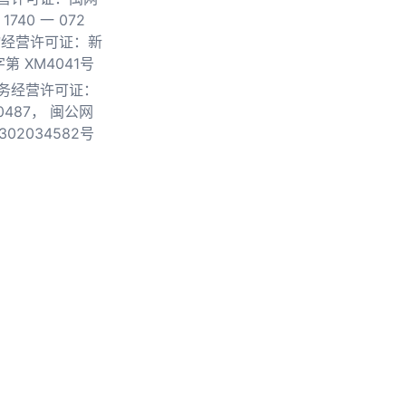
740 一 072
物经营许可证：新
第 XM4041号
务经营许可证：
0487，
闽公网
302034582号