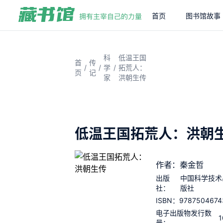
首页
图书馆故事
科
低温王国
首
传
/
/
/
学
拓荒人：
页
记
家
洪朝生传
低温王国拓荒人：洪朝
作者：秦金哲
出版
中国科学技术
社：
版社
9787504674
ISBN：
电子出版物发行数
1
量：