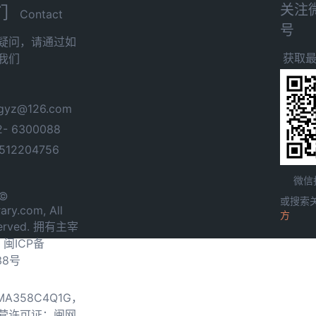
关注
们
Contact
号
疑问，请通过如
获取
我们
yz@126.com
- 6300088
12204756
微信
 ©
或搜索
ary.com, All
方
served. 拥有主宰
.
闽ICP备
38号
0MA358C4Q1G，
营许可证：闽网