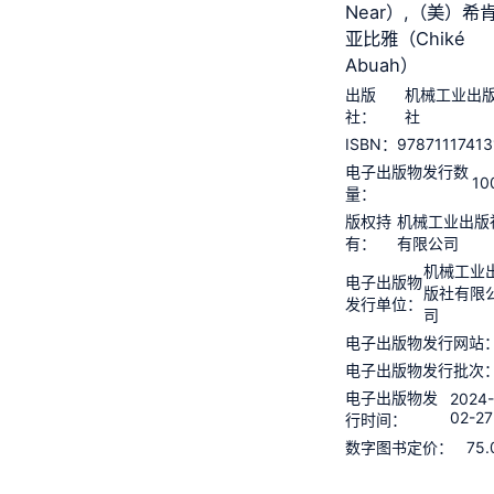
Near）,（美）希肯
亚比雅（Chiké
Abuah）
出版
机械工业出
社：
社
97871117413
ISBN：
电子出版物发行数
10
量：
版权持
机械工业出版
有：
有限公司
机械工业
电子出版物
版社有限
发行单位：
司
电子出版物发行网站
电子出版物发行批次
电子出版物发
2024
02-27
行时间：
75.
数字图书定价：