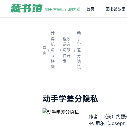
首页
图书馆故事
计
动
算
程序
手
机
语言
学
首
/
/
/
与
与软
差
页
互
件开
分
联
发
隐
网
私
动手学差分隐私
作者：（美）约瑟
·P. 尼尔（Joseph 