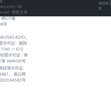
 ©
或搜索
ary.com, All
方
served. 拥有主宰
.
闽ICP备
38号
0MA358C4Q1G，
营许可证：闽网
740 一 072
物经营许可证：新
第 XM4041号
务经营许可证：
0487，
闽公网
302034582号