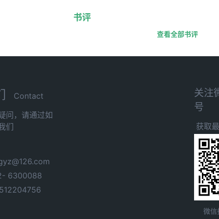
书评
查看全部书评
关注
们
Contact
号
疑问，请通过如
获取
我们
yz@126.com
- 6300088
12204756
微信