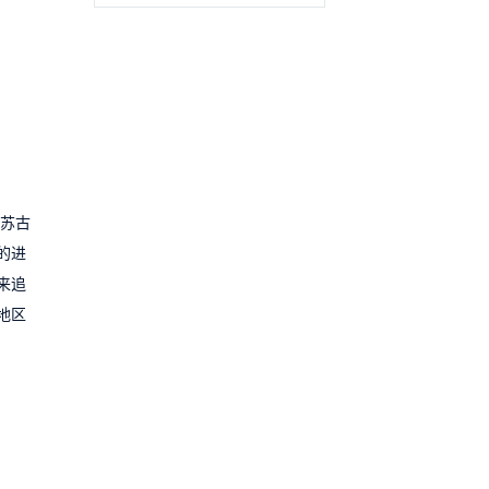
江苏古
的进
来追
地区