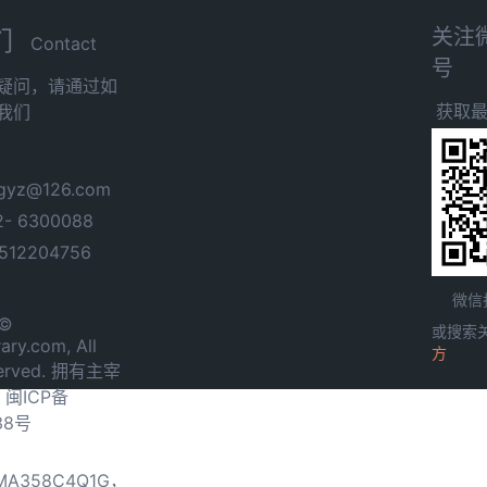
关注
们
Contact
号
疑问，请通过如
获取
我们
yz@126.com
- 6300088
12204756
微信
 ©
或搜索
ary.com, All
方
served. 拥有主宰
.
闽ICP备
38号
0MA358C4Q1G，