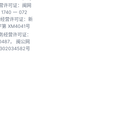
营许可证：闽网
740 一 072
物经营许可证：新
第 XM4041号
务经营许可证：
0487，
闽公网
302034582号