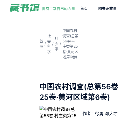
首页
图书馆故事
中国农村
社
调查(总第
社
首
会
56卷·村
/
/
/
会
页
科
庄类第25
学
学
卷·黄河区
域第6卷)
中国农村调查(总第56卷
25卷·黄河区域第6卷)
作者：徐勇 邓大才