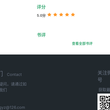
评分
5.0分
书评
查看全部书评
关注
们
Contact
号
疑问，请通过如
获取
我们
yz@126.com