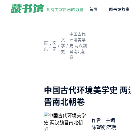
首页
图书馆故事
中国古代
文
环境美学
首
文
/
/
/
学
史 两汉魏
页
学
史
晋南北朝
卷
中国古代环境美学史 两
晋南北朝卷
作者：主编
陈望衡;范明