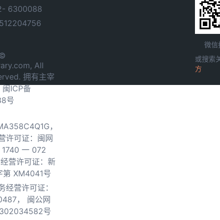
- 6300088
12204756
微信
 ©
或搜索
ary.com, All
方
served. 拥有主宰
.
闽ICP备
38号
0MA358C4Q1G，
营许可证：闽网
740 一 072
物经营许可证：新
第 XM4041号
务经营许可证：
0487，
闽公网
302034582号