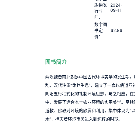
版物发
2024-
09-11
行时
间：
数字图
62.86
书定
价：
图书简介
两汉魏晋南北朝是中国古代环境美学的发生期。
乱，汉代注重“休养生息”，建立了一套以儒道互
阴阳五行程式化的礼制环境思想，与之相应，在
中，发展了适合本土农业环境的实用美学。至魏
道教、佛教对环境的欣赏和利用，集中体现为“
水”，标志着环境审美进入到纯粹的时期。