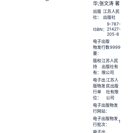
华;张文涛 著
出版
江苏人民
社：
出版社
9-787-
21427-
ISBN：
205-8
电子出版
9999
物发行数
量：
版权
江苏人民
持
出版社有
有：
限公司
电子出
江苏人
版物发
民出版
行单
社有限
位：
公司
电子出版物发
行网站：
电子出版物发
1
行批次：
电子出