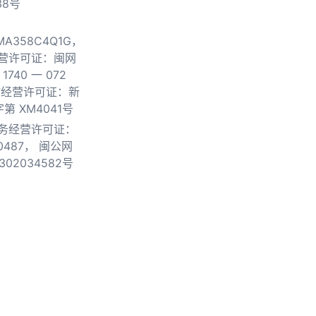
38号
0MA358C4Q1G，
营许可证：闽网
740 一 072
物经营许可证：新
第 XM4041号
务经营许可证：
0487，
闽公网
302034582号