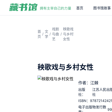
首页
图书馆故事
戏剧
秧歌戏
首
文
/
/
/
与曲
与乡村
页
学
艺
女性
秧歌戏与乡村女性
作者：江棘
出版
江苏人民出
社：
社
9787214242
ISBN：
电子出版物发行数
99
量：