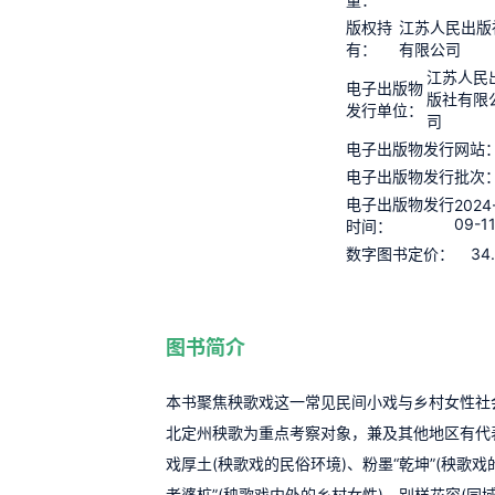
版权持
江苏人民出版
有：
有限公司
江苏人民
电子出版物
版社有限
发行单位：
司
电子出版物发行网站
电子出版物发行批次
电子出版物发行
2024
09-1
时间：
34
数字图书定价：
图书简介
本书聚焦秧歌戏这一常见民间小戏与乡村女性社
北定州秧歌为重点考察对象，兼及其他地区有代
戏厚土(秧歌戏的民俗环境)、粉墨“乾坤”(秧歌戏
老婆桩”(秧歌戏内外的乡村女性)、别样花容(同