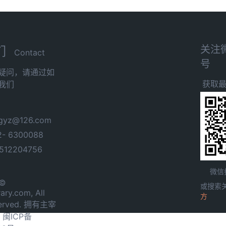
关注
们
Contact
号
疑问，请通过如
获取
我们
yz@126.com
- 6300088
12204756
微信
 ©
或搜索
ary.com, All
方
served. 拥有主宰
.
闽ICP备