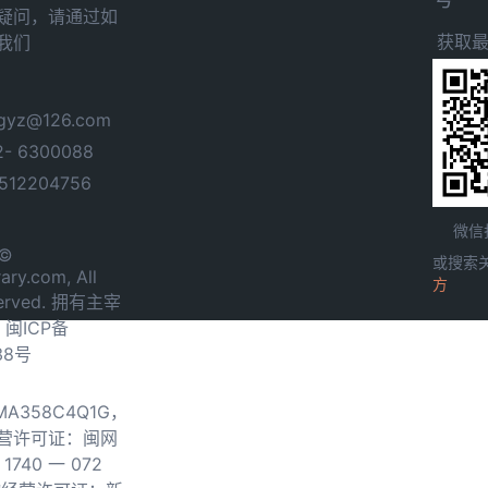
疑问，请通过如
获取
我们
yz@126.com
- 6300088
12204756
微信
 ©
或搜索
ary.com, All
方
served. 拥有主宰
.
闽ICP备
38号
0MA358C4Q1G，
营许可证：闽网
740 一 072