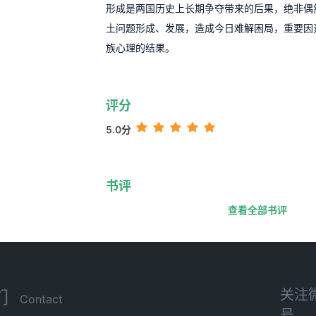
形成是两国历史上长期争夺带来的后果，绝非偶
土问题形成、发展，造成今日难解困局，重要因
族心理的结果。
评分
5.0分
书评
查看全部书评
关注
们
Contact
号