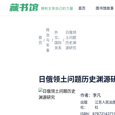
首页
图书馆故事
政
外
日俄领
治
首
交、
土问题
/
/
/
与
页
国际
历史渊
军
关系
源研究
事
日俄领土问题历史渊源
作者：李凡
出版
江苏人民出
社：
社
9787214271
ISBN：