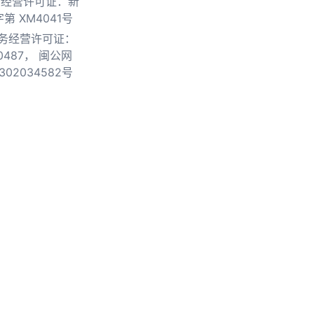
物经营许可证：新
第 XM4041号
务经营许可证：
0487，
闽公网
302034582号