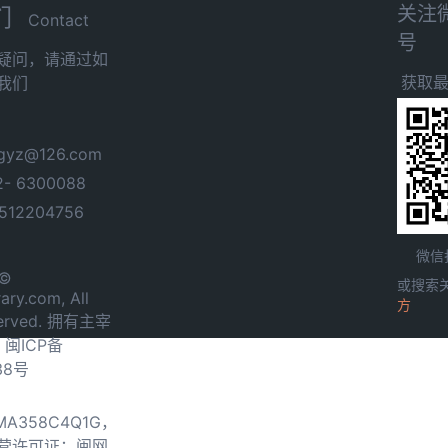
关注
们
Contact
号
疑问，请通过如
获取
我们
yz@126.com
- 6300088
12204756
微信
 ©
或搜索
ary.com, All
方
served. 拥有主宰
.
闽ICP备
38号
0MA358C4Q1G，
营许可证：闽网