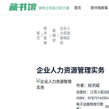
首页
图书馆故事
经
企业人
管
首
济
力资源
/
/
/
理
页
管
管理实
学
理
务
企业人力资源管理实务
作者：经洪斌
出版社：
江苏人民出
9787214290
ISBN：
电子出版物发行数
9
量：