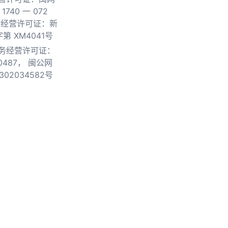
740 一 072
物经营许可证：新
第 XM4041号
务经营许可证：
0487，
闽公网
302034582号