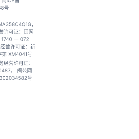
.
闽ICP备
38号
0MA358C4Q1G，
营许可证：闽网
740 一 072
物经营许可证：新
第 XM4041号
务经营许可证：
0487，
闽公网
302034582号