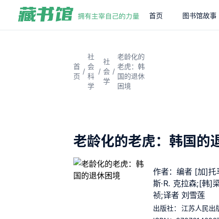
首页
图书馆故事
社
老龄化的
社
首
会
老虎：韩
/
/
/
会
页
科
国的退休
学
学
困境
老龄化的老虎：韩国的
作者：编者 [加]托
斯·R. 克拉森;[韩]
祯;译者 刘雪莲
出版社：
江苏人民出