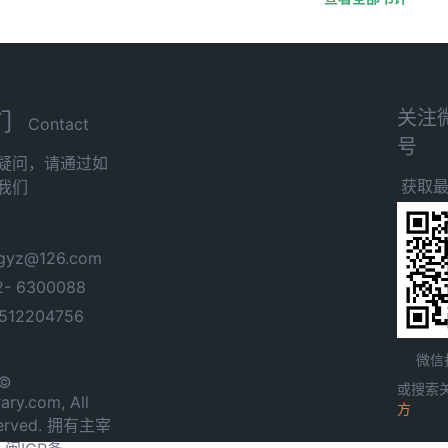
关注
们
Contact
号
疑问，请通过如
获取
我们
yz@126.com
- 6300088
12204756
微信
 ©
或搜索
ary.com, All
方
served. 拥有主宰