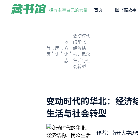
首页
图书馆故事
变动时代
地
的华北：
首
历
方
经济结
/
/
/
页
史
史
构、民众
志
生活与社
会转型
变动时代的华北：经济
生活与社会转型
作者：南开大学历