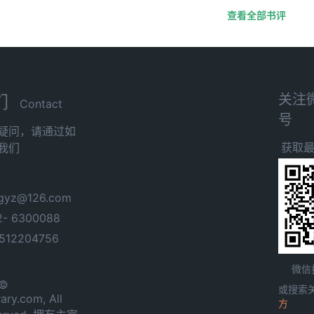
查看全部书评
关注
们
Contact
号
疑问，请通过如
获取
我们
yz@126.com
- 6300088
12204756
微信
 ©
或搜索
ary.com, All
方