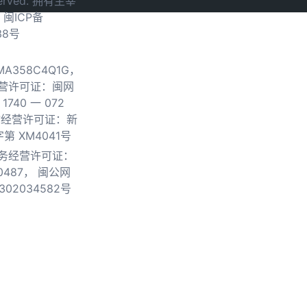
served. 拥有主宰
.
闽ICP备
38号
0MA358C4Q1G，
营许可证：闽网
740 一 072
物经营许可证：新
第 XM4041号
务经营许可证：
0487，
闽公网
302034582号