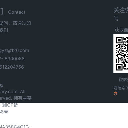
关注
们
Contact
号
疑问，请通过如
获取
我们
yz@126.com
- 6300088
12204756
微信
 ©
或搜索
ary.com, All
方
served. 拥有主宰
.
闽ICP备
38号
0MA358C4Q1G，