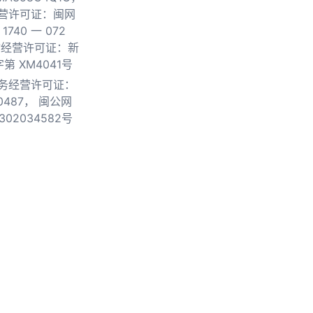
营许可证：闽网
740 一 072
物经营许可证：新
第 XM4041号
务经营许可证：
0487，
闽公网
302034582号