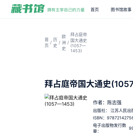
首页
图书馆故事
拜占庭帝
欧
首
历
国大通史
/
/
/
洲
页
史
(1057—
史
1453)
拜占庭帝国大通史(1057
作者：陈志强
出版社：
江苏人民出
9787214275
ISBN：
电子出版物发行数
9
量：