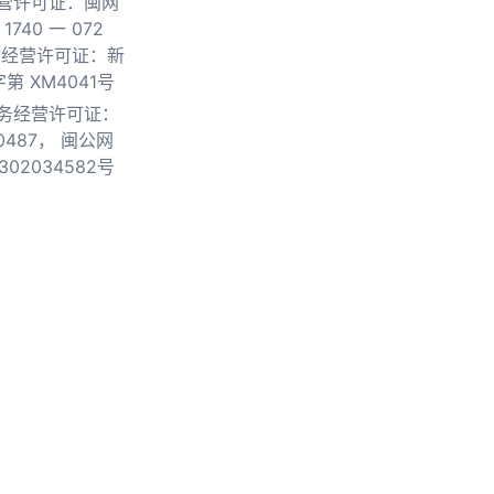
营许可证：闽网
740 一 072
物经营许可证：新
第 XM4041号
务经营许可证：
0487，
闽公网
302034582号