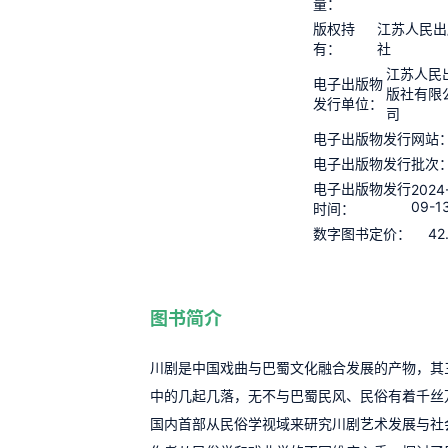
量：
版权持
江苏人民出
有：
社
江苏人民
电子出版物
版社有限
发行单位：
司
电子出版物发行网站
电子出版物发行批次
电子出版物发行
2024
09-1
时间：
42
数字图书定价：
图书简介
川剧是中国戏曲与巴蜀文化融合发展的产物，其
中的几起几落，无不与巴蜀民风、民俗有着千丝
国内首部从民俗学视域来研究川剧艺术发展与社