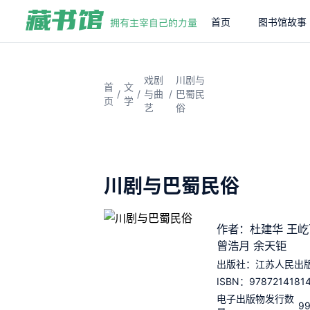
首页
图书馆故事
戏剧
川剧与
首
文
/
/
/
与曲
巴蜀民
页
学
艺
俗
川剧与巴蜀民俗
作者：杜建华 王屹
曾浩月 余天钜
出版社：
江苏人民出
9787214181
ISBN：
电子出版物发行数
9