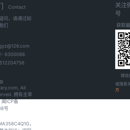
关注
们
Contact
号
疑问，请通过如
获取
我们
yz@126.com
- 6300088
12204756
微信
 ©
或搜索
ary.com, All
方
served. 拥有主宰
.
闽ICP备
38号
0MA358C4Q1G，