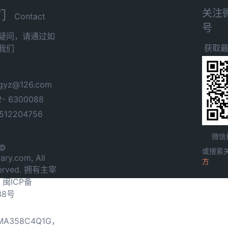
关注
们
Contact
号
疑问，请通过如
获取
我们
yz@126.com
- 6300088
12204756
微信
 ©
或搜索
ary.com, All
方
served. 拥有主宰
.
闽ICP备
38号
0MA358C4Q1G，