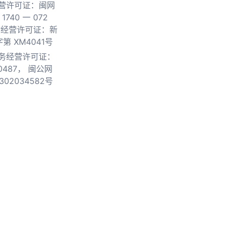
营许可证：闽网
740 一 072
物经营许可证：新
第 XM4041号
务经营许可证：
0487，
闽公网
302034582号