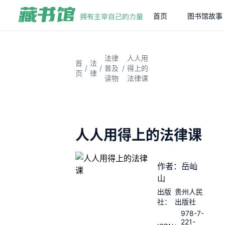
首页
图书馆故事
法律
人人用
首
法
/
/
/
普及
得上的
页
律
读物
法律课
人人用得上的法律课
作者：岳屾
山
出版
贵州人民
社：
出版社
978-7-
221-