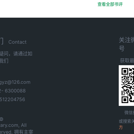
查看全部书评
关注
们
Contact
号
疑问，请通过如
获取
我们
yz@126.com
- 6300088
12204756
微信
 ©
或搜索
ary.com, All
方
served. 拥有主宰