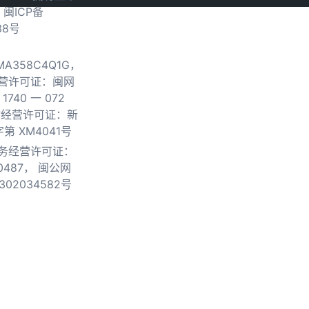
.
闽ICP备
38号
0MA358C4Q1G，
营许可证：闽网
740 一 072
物经营许可证：新
第 XM4041号
务经营许可证：
0487，
闽公网
302034582号