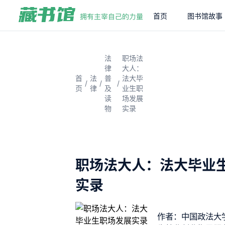
首页
图书馆故事
法
职场法
律
大人：
首
法
普
法大毕
/
/
/
页
律
及
业生职
读
场发展
物
实录
职场法大人：法大毕业
实录
作者：中国政法大