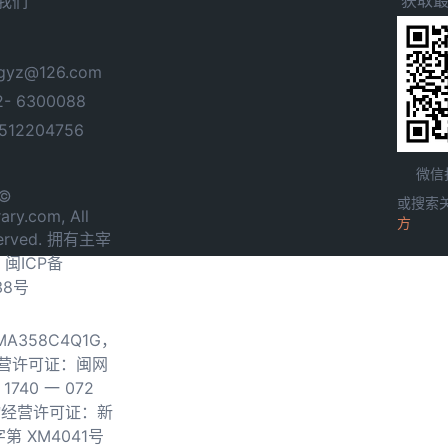
我们
yz@126.com
- 6300088
12204756
微信
 ©
或搜索
ary.com, All
方
served. 拥有主宰
.
闽ICP备
38号
0MA358C4Q1G，
营许可证：闽网
740 一 072
物经营许可证：新
第 XM4041号