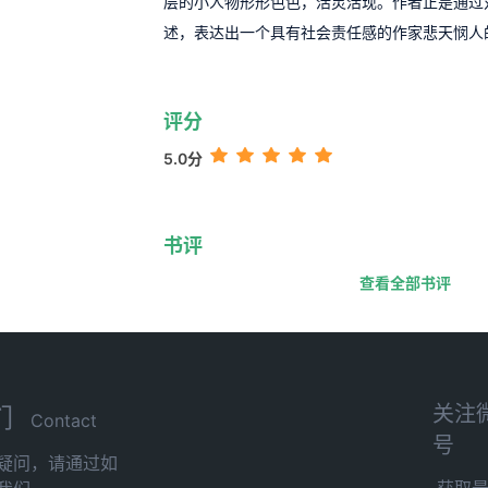
层的小人物形形色色，活灵活现。作者正是通过
述，表达出一个具有社会责任感的作家悲天悯人
评分
5.0分
书评
查看全部书评
关注
们
Contact
号
疑问，请通过如
获取