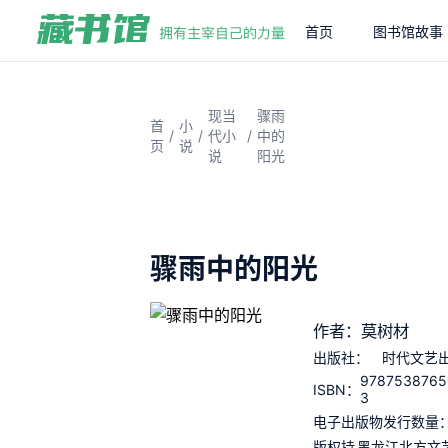
首页
图书馆故事
现当
骤雨
首
小
/
/
/
代小
中的
页
说
说
阳光
骤雨中的阳光
作者：莫树材
出版社：
时代文艺
9787538765
ISBN：
3
电子出版物发行数量
版权持
黑龙江北方文