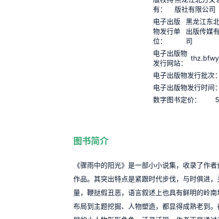
有：
版社有限公司
电子出版
黑龙江东
物发行单
出版传媒
位：
司
电子出版物
thz.bfw
发行网站：
电子出版物发行批次
电子出版物发行时间
5
数字图书定价：
图书简介
《骤雨中的阳光》是一部小小说集，收录了作者
作品。其突出特点是紧跟时代步伐，与时俱进，
量，鞭挞假丑恶，语言叙述上也具有鲜明的岭南
布局到主题挖掘、人物塑造，都显得成熟老到。