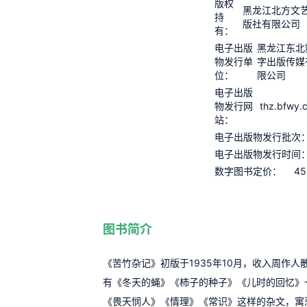
版权
黑龙江北方文
持
版社有限公司
有：
电子出版
黑龙江东北
物发行单
字出版传媒
位：
限公司
电子出版
thz.bfwy.
物发行网
站：
电子出版物发行批次
电子出版物发行时间
45
数字图书定价：
图书简介
《苦竹杂记》初版于1935年10月，收入周作
有《冬天的蝇》《柿子的种子》《儿时的回忆》
《畏天悯人》《情理》《常识》这样的杂文，寓