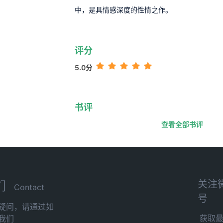
中，是具情感深度的性情之作。
评分
5.0分
书评
查看全部书评
关注
们
Contact
号
疑问，请通过如
获取
我们