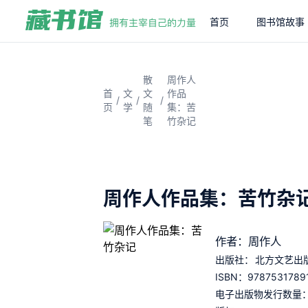
首页
图书馆故事
散
周作人
首
文
文
作品
/
/
/
页
学
随
集：苦
笔
竹杂记
周作人作品集：苦竹杂
作者：周作人
出版社：
北方文艺出
9787531789
ISBN：
电子出版物发行数量