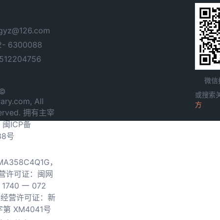
yz@126.com
- 6300088
12204756
微信
 ©
或搜索
ary.com, All
方
served. 拥有主宰
.
闽ICP备
38号
0MA358C4Q1G，
营许可证：闽网
740 一 072
物经营许可证：新
第 XM4041号