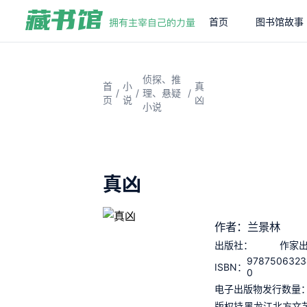
首页
图书馆故事
侦探、推
首
小
真
/
/
/
理、悬疑
页
说
凶
小说
真凶
作者：兰景林
出版社：
作家
9787506323
ISBN：
0
电子出版物发行数量
版权持
黑龙江北方文