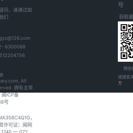
号
疑问，请通过如
获取
我们
yz@126.com
- 6300088
12204756
微信
 ©
或搜索
ary.com, All
方
served. 拥有主宰
.
闽ICP备
38号
0MA358C4Q1G，
营许可证：闽网
740 一 072