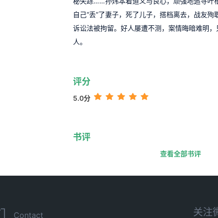
秘失踪……孙炜本着道义与良心，顽强地追寻叶
自己“丢”了妻子，死了儿子，搭档离去，战友殉
诉讼法被拘留。好人屡遭不测，案情晦暗难明，
人。
评分
5.0分
书评
查看全部书评
关注
们
Contact