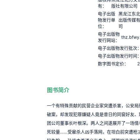
有：
版社有限公司
电子出版
黑龙江东
物发行单
出版传媒
位：
司
电子出版物
thz.bfwy
发行网站：
电子出版物发行批次
电子出版物发行时间
2
数字图书定价：
图书简介
一个有特殊贡献的民营企业家突遭杀害，公安局
破案，却发现犯罪嫌疑人竟是昔日的同窗好友、
团公司董事长叶根深。两人之间遂展开了一场情
死较量……受雇杀人凶手落网，在坦白前突遭枪