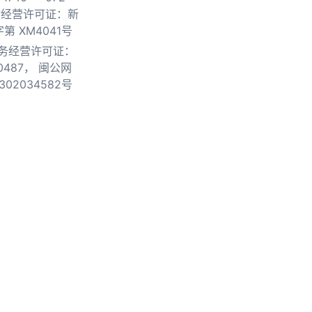
物经营许可证：新
第 XM4041号
务经营许可证：
0487，
闽公网
302034582号