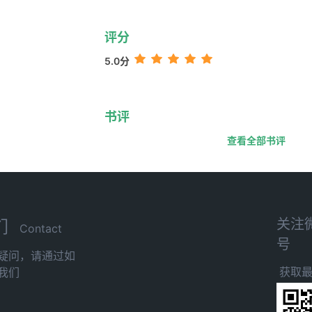
评分
5.0分
书评
查看全部书评
关注
们
Contact
号
疑问，请通过如
获取
我们