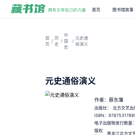
首页
图书馆故事
中
首
历
元史通
/
/
/
国
页
史
俗演义
史
元史通俗演义
作者：蔡东藩
出版社：
北方文艺出
9787531788
ISBN：
电子出版物发行数量
版权
黑龙江北方文