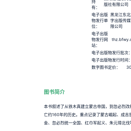
持
版社有限公司
有：
电子出版
黑龙江东北
物发行单
字出版传媒
位：
限公司
电子出版
thz.bfwy
物发行网
站：
电子出版物发行批次
电子出版物发行时间
30
数字图书定价：
图书简介
本书叙述了从铁木真建立蒙古帝国，到忽必烈改
亡约160年的历史。重点记录了蒙古崛起、成吉
金、忽必烈统一全国、红巾军起义、朱元璋北伐