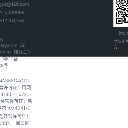
yz@126.com
- 6300088
12204756
微信
 ©
或搜索
ary.com, All
方
served. 拥有主宰
.
闽ICP备
38号
0MA358C4Q1G，
营许可证：闽网
740 一 072
物经营许可证：新
第 XM4041号
务经营许可证：
0487，
闽公网