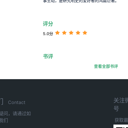
事生动，是研究明史的爱好者的鸿篇巨著。
评分
5.0分
书评
查看全部书评
关注
们
Contact
号
疑问，请通过如
获取
我们