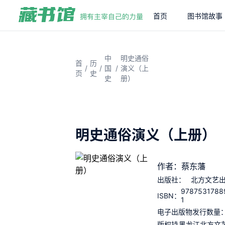
首页
图书馆故事
中
明史通俗
首
历
/
/
/
国
演义（上
页
史
史
册）
明史通俗演义（上册）
作者：蔡东藩
出版社：
北方文艺
9787531788
ISBN：
1
电子出版物发行数量
版权持
黑龙江北方文