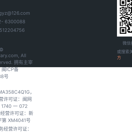
yz@126.com
- 6300088
12204756
微信
 ©
或搜索
ary.com, All
方
served. 拥有主宰
.
闽ICP备
38号
0MA358C4Q1G，
营许可证：闽网
740 一 072
物经营许可证：新
第 XM4041号
务经营许可证：