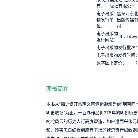
有：
版社有限公司
电子出版
黑龙江东
物发行单
出版传媒
位：
司
电子出版物
thz.bfwy
发行网站：
电子出版物发行批次
电子出版物发行时间
2
数字图书定价：
图书简介
本书从“揭史纲开宗明义困涸辙避难为僧”到百回
明史收场”为止。一百卷作品将276年的明朝历
叱咤风云的历史人行高度塑造，如应运而兴朱元
和，残害忠良终得到应有下场的魏忠贤行细致刻