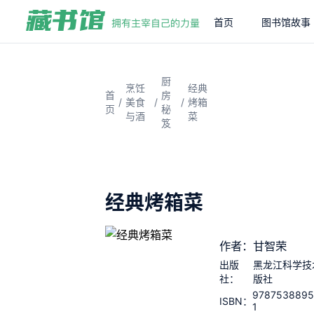
首页
图书馆故事
厨
烹饪
经典
首
房
/
/
/
美食
烤箱
页
秘
与酒
菜
笈
经典烤箱菜
作者：甘智荣
出版
黑龙江科学技
社：
版社
9787538895
ISBN：
1