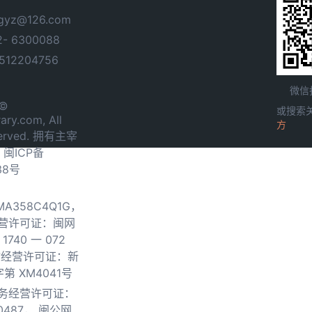
yz@126.com
- 6300088
12204756
微信
 ©
或搜索
ary.com, All
方
served. 拥有主宰
.
闽ICP备
38号
0MA358C4Q1G，
营许可证：闽网
740 一 072
物经营许可证：新
第 XM4041号
务经营许可证：
0487，
闽公网