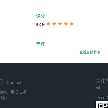
评分
5.0分
书评
查看全部书评
关注
们
Contact
号
疑问，请通过如
获取
我们