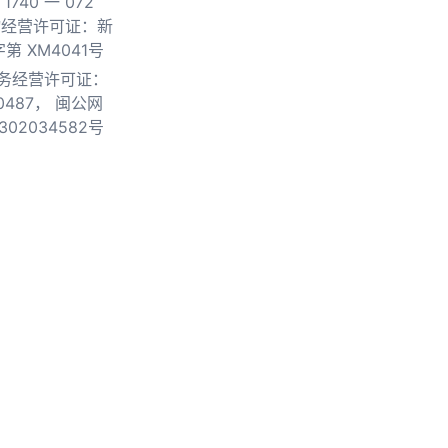
740 一 072
物经营许可证：新
第 XM4041号
务经营许可证：
0487，
闽公网
302034582号