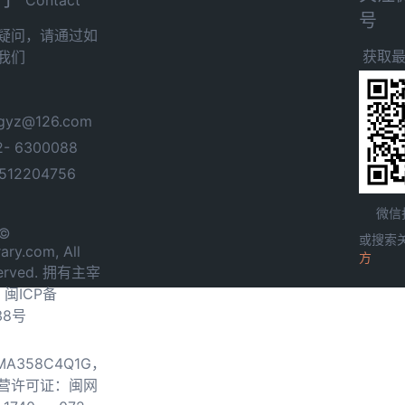
号
疑问，请通过如
获取
我们
yz@126.com
- 6300088
12204756
微信
 ©
或搜索
ary.com, All
方
served. 拥有主宰
.
闽ICP备
38号
0MA358C4Q1G，
营许可证：闽网