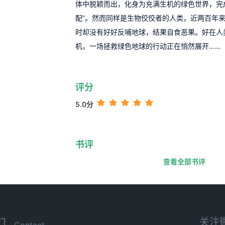
体中脱颖而出，化身为充满生机的绿色世界，完
配”。然而同样是生物佼佼者的人类，近两百年
时却没有好好反哺地球，结果自食恶果。好在人
机，一场拯救绿色地球的行动正在悄然展开……
评分
5.0分
书评
查看全部书评
关注
们
Contact