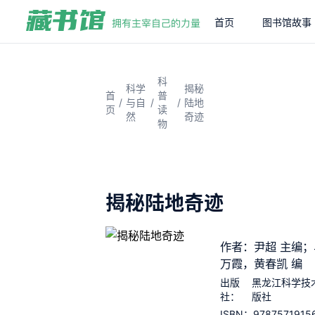
首页
图书馆故事
科
科学
揭秘
首
普
/
/
/
与自
陆地
页
读
然
奇迹
物
揭秘陆地奇迹
作者：尹超 主编；
万霞，黄春凯 编
出版
黑龙江科学技
社：
版社
9787571915
ISBN：