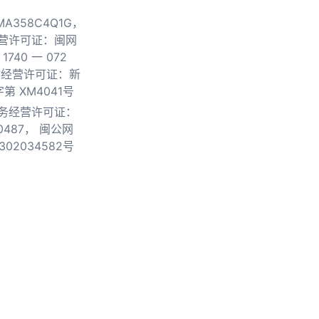
0MA358C4Q1G，
营许可证：闽网
740 一 072
物经营许可证：新
第 XM4041号
务经营许可证：
0487，
闽公网
302034582号