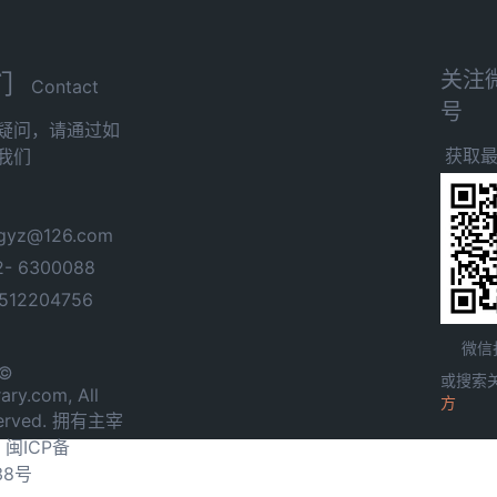
关注
们
Contact
号
疑问，请通过如
获取
我们
yz@126.com
- 6300088
12204756
微信
 ©
或搜索
ary.com, All
方
served. 拥有主宰
.
闽ICP备
38号