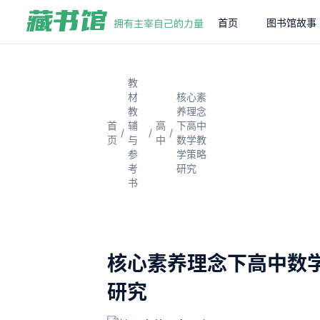
首页
图书馆故事
教
材
核心素
教
养理念
首
辅
高
下高中
/
/
/
页
与
中
数学教
参
学策略
考
研究
书
核心素养理念下高中数
研究