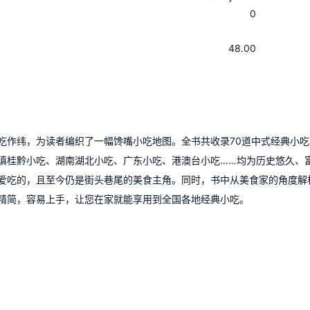
0
：
：
48.00
吃作纬，为读者编织了一幅馋嘴小吃地图。全书共收录70道中式经典小吃
滇桂黔小吃、湖南湖北小吃、广东小吃、港澳台小吃……均为历史悠久、
爱吃的，且至今仍是街头巷尾的美食主角。同时，书中从美食家的角度解
精简，容易上手，让您在家就能享用到全国各地经典小吃。