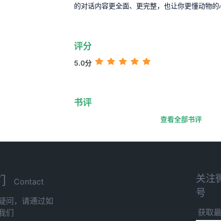
的对话内容更全面、更完整，也让你更懂动物的
评分
5.0分
书评
查看全部书评
关注
们
Contact
号
疑问，请通过如
获取
我们