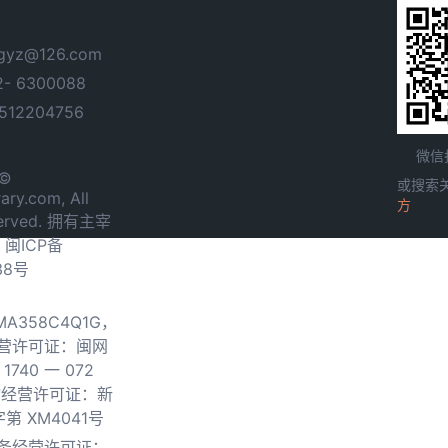
yz@126.com
- 6300088
12204756
微信
 ©
或搜索
ary.com, All
方
served. 拥有主宰
.
闽ICP备
38号
0MA358C4Q1G，
营许可证：闽网
740 一 072
物经营许可证：新
第 XM4041号
务经营许可证：