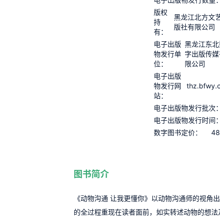
版权
黑龙江北方文
持
版社有限公司
有：
电子出版
黑龙江东北
物发行单
字出版传媒
位：
限公司
电子出版
thz.bfwy.
物发行网
站：
电子出版物发行批次
电子出版物发行时间
48
数字图书定价：
图书简介
《动物沟通 让我更懂你》以动物沟通师的视角
的全过程重现在读者面前，如实转述动物的想法