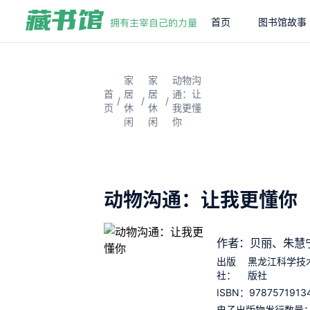
首页
图书馆故事
家
家
动物沟
首
居
居
通：让
/
/
/
页
休
休
我更懂
闲
闲
你
动物沟通：让我更懂你
作者：贝丽、朱慧
出版
黑龙江科学技
社：
版社
9787571913
ISBN：
电子出版物发行数量