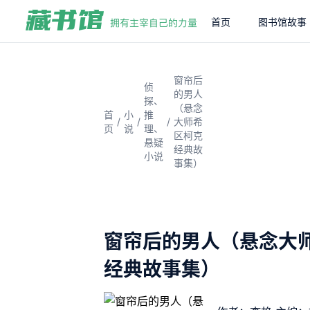
首页
图书馆故事
窗帘后
侦
的男人
探、
（悬念
首
小
推
/
/
/
大师希
页
说
理、
区柯克
悬疑
经典故
小说
事集）
窗帘后的男人（悬念大
经典故事集）