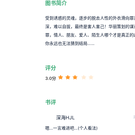
图书简介
受到诱惑的灵魂，逐步的脱去人性的外衣滑向罪
深，难以自拔，最终是害人害己！华丽策划的谋
罪，情人、朋友、爱人、陌生人哪个才是真正的
你永远也无法猜到结局……
评分
3.0分
书评
深海HJL
嗯…一言难进吧…(个人看法)