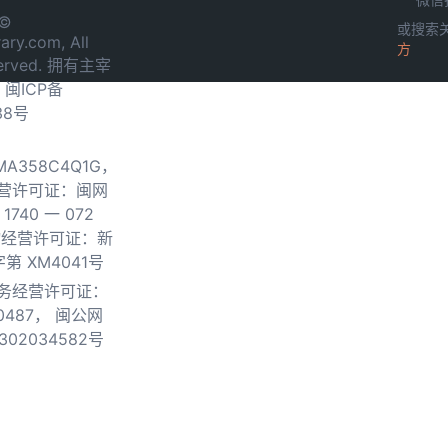
 ©
或搜索
ary.com, All
方
served. 拥有主宰
.
闽ICP备
38号
0MA358C4Q1G，
营许可证：闽网
740 一 072
物经营许可证：新
第 XM4041号
务经营许可证：
0487，
闽公网
302034582号