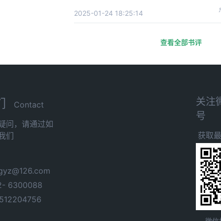
2025-01-24 18:25:14
查看全部书评
关注
们
Contact
号
疑问，请通过如
获取
我们
yz@126.com
- 6300088
12204756
微信