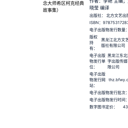
作者：李艳 主编；
晓莹 编译
出版社：
北方文艺出
9787531728
ISBN：
电子出版物发行数量
版权
黑龙江北方文
持
版社有限公司
有：
电子出版
黑龙江东北
物发行单
字出版传媒
位：
限公司
电子出版
thz.bfwy.
物发行网
站：
电子出版物发行批次
电子出版物发行时间
43
数字图书定价：