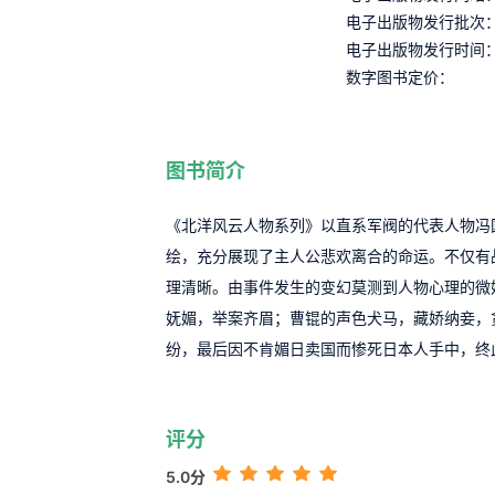
电子出版物发行批次
电子出版物发行时间
数字图书定价：
图书简介
《北洋风云人物系列》以直系军阀的代表人物冯
绘，充分展现了主人公悲欢离合的命运。不仅
理清晰。由事件发生的变幻莫测到人物心理的微
妩媚，举案齐眉；曹锟的声色犬马，藏娇纳妾，
纷，最后因不肯媚日卖国而惨死日本人手中，终
评分
5.0分