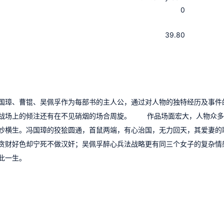
0
：
：
39.80
国璋、曹锟、吴佩孚作为每部书的主人公，通过对人物的独特经历及事件
有战场上的倾注还有在不见硝烟的场合周旋。 作品场面宏大，人物众多
妙横生。冯国璋的狡狯圆通，首鼠两端，有心治国，无力回天，其爱妻的
贪财好色却宁死不做汉奸；吴佩孚醉心兵法战略更有同三个女子的复杂情
此一生。