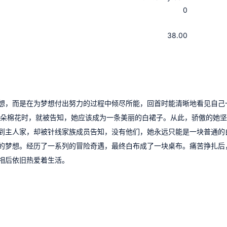
0
：
：
38.00
想，而是在为梦想付出努力的过程中倾尽所能，回首时能清晰地看见自己
一朵棉花时，就被告知，她应该成为一条美丽的白裙子。从此，骄傲的她
到主人家，却被针线家族成员告知，没有他们，她永远只能是一块普通的
的梦想。经历了一系列的冒险奇遇，最终白布成了一块桌布。痛苦挣扎后
相后依旧热爱着生活。