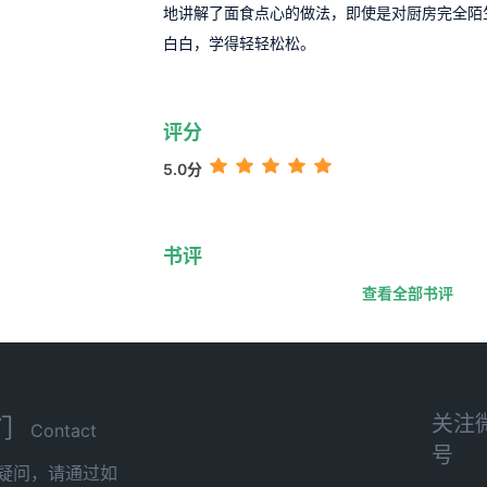
地讲解了面食点心的做法，即使是对厨房完全陌
白白，学得轻轻松松。
评分
5.0分
书评
查看全部书评
关注
们
Contact
号
疑问，请通过如