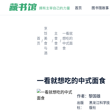
首页
图书馆故事
烹
饪
主
一看就
首
美
食
想吃的
/
/
/
页
食
食
中式面
与
谱
食
酒
一看就想吃的中式面食
作者：黎国雄
出版
黑龙江科学技
社：
版社