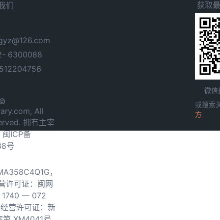
获取
我们
yz@126.com
- 6300088
12204756
微信
 ©
或搜索
ary.com, All
方
served. 拥有主宰
.
闽ICP备
38号
0MA358C4Q1G，
营许可证：闽网
740 一 072
物经营许可证：新
第 XM4041号