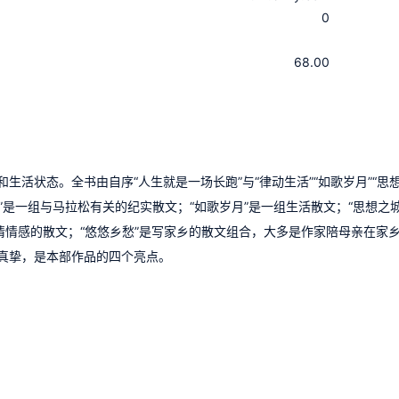
0
：
：
68.00
活状态。全书由自序“人生就是一场长跑”与“律动生活”“如歌岁月”“思
活”是一组与马拉松有关的纪实散文；“如歌岁月”是一组生活散文；“思想之城
情情感的散文；“悠悠乡愁”是写家乡的散文组合，大多是作家陪母亲在家
真挚，是本部作品的四个亮点。