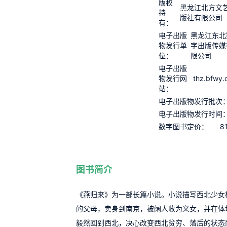
版权
黑龙江北方文
持
版社有限公司
有：
电子出版
黑龙江东北
物发行单
字出版传媒
位：
限公司
电子出版
thz.bfwy
物发行网
站：
电子出版物发行批次
电子出版物发行时间
8
数字图书定价：
图书简介
《燕归来》为一部长篇小说。小说描写西北少女
的父母，卖身到南京，被阔人收为义女，并在体
毅然回到西北，决心改变西北贫穷、落后的状态