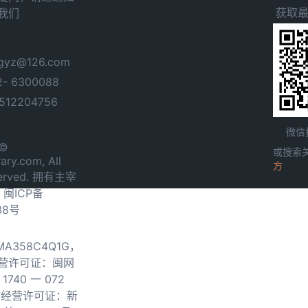
获取
我们
yz@126.com
- 6300088
12204756
微信
 ©
或搜索
ary.com, All
方
served. 拥有主宰
.
闽ICP备
38号
0MA358C4Q1G，
营许可证：闽网
740 一 072
物经营许可证：新