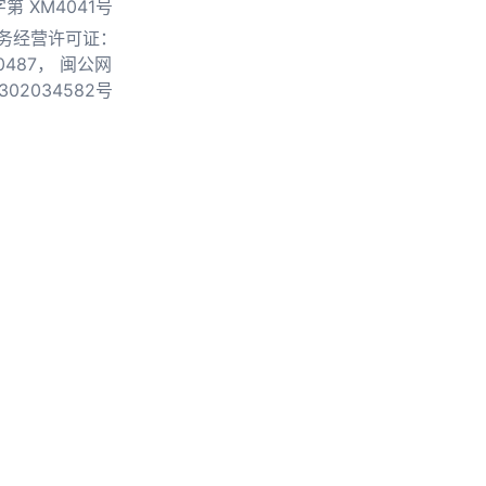
第 XM4041号
务经营许可证：
0487，
闽公网
302034582号