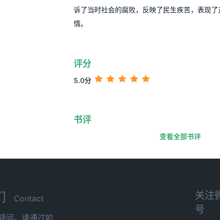
诉了当时社会的腐败，反映了民生疾苦，表现了
情。
评分
5.0分
书评
查看全部书评
关注
们
Contact
号
疑问，请通过如