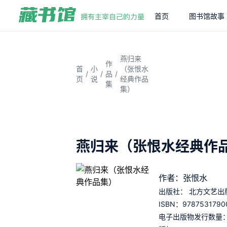
首页
图书馆故事
燕归来
作
首
小
（张恨水
/
/
/
品
页
说
经典作品
集
集）
燕归来（张恨水经典作
作者：张恨水
出版社：
北方文艺出
9787531790
ISBN：
电子出版物发行数量