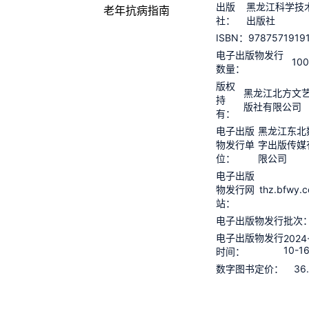
出版
黑龙江科学技
社：
出版社
9787571919
ISBN：
电子出版物发行
10
数量：
版权
黑龙江北方文
持
版社有限公司
有：
电子出版
黑龙江东北
物发行单
字出版传媒
位：
限公司
电子出版
thz.bfwy.
物发行网
站：
电子出版物发行批次
电子出版物发行
2024
10-1
时间：
36
数字图书定价：