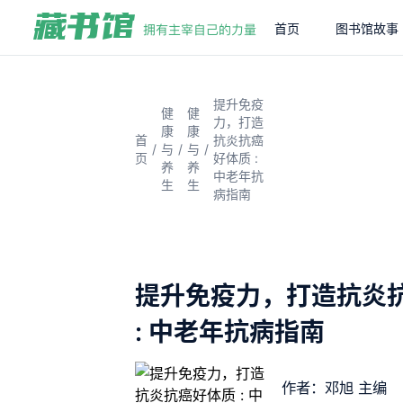
首页
图书馆故事
提升免疫
健
健
力，打造
康
康
首
抗炎抗癌
/
/
/
与
与
页
好体质 :
养
养
中老年抗
生
生
病指南
提升免疫力，打造抗炎
: 中老年抗病指南
作者：邓旭 主编