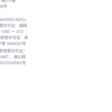
.
闽ICP备
38号
0MA358C4Q1G，
营许可证：闽网
740 一 072
物经营许可证：新
第 XM4041号
务经营许可证：
0487，
闽公网
302034582号