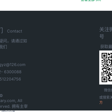
关注
们
Contact
号
疑问，请通过如
获取
我们
yz@126.com
- 6300088
12204756
微信
 ©
或搜索
ary.com, All
方
served. 拥有主宰