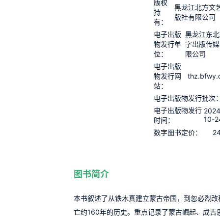
版权
黑龙江北方文
持
版社有限公司
有：
电子出版
黑龙江东北
物发行单
字出版传媒
位：
限公司
电子出版
thz.bfwy
物发行网
站：
电子出版物发行批次
电子出版物发行
2024
10-2
时间：
2
数字图书定价：
图书简介
本书叙述了从铁木真建立蒙古帝国，到忽必烈改
亡约160年的历史。重点记录了蒙古崛起、成吉