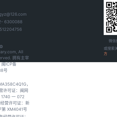
yz@126.com
- 6300088
12204756
微信
 ©
或搜索
ary.com, All
方
served. 拥有主宰
.
闽ICP备
38号
0MA358C4Q1G，
营许可证：闽网
740 一 072
物经营许可证：新
第 XM4041号
务经营许可证：