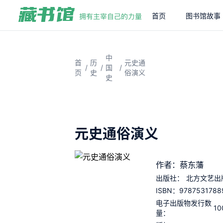
首页
图书馆故事
中
首
历
元史通
/
/
/
国
页
史
俗演义
史
元史通俗演义
作者：蔡东藩
出版社：
北方文艺出
9787531788
ISBN：
电子出版物发行数
10
量：