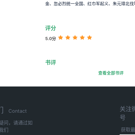
金、忽必烈统一全国、红巾军起义、朱元璋北伐
评分
5.0分
书评
查看全部书评
关注
们
Contact
号
疑问，请通过如
获取
我们