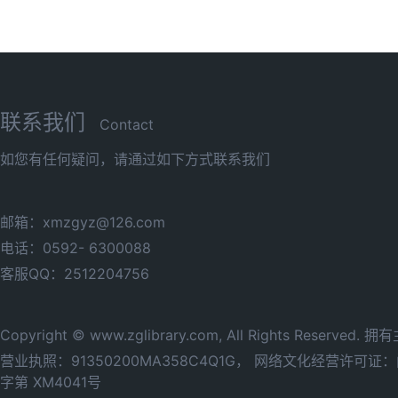
联系我们
Contact
如您有任何疑问，请通过如下方式联系我们
邮箱：xmzgyz@126.com
电话：0592- 6300088
客服QQ：2512204756
Copyright © www.zglibrary.com, All Rights Reserve
营业执照：91350200MA358C4Q1G，
网络文化经营许可证：闽网
字第 XM4041号