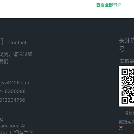
查看全部书评
关注
们
Contact
号
疑问，请通过如
获取
我们
yz@126.com
- 6300088
12204756
微信
 ©
或搜索
ary.com, All
方
served. 拥有主宰