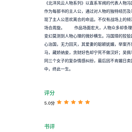
《北洋风云人物系列》以直系军阀的代表人物冯
作为每部书的主人公，通过对人物的独特经历及
现了主人公悲欢离合的命运。不仅有战场上的倾
场合周旋。 作品场面宏大，人物众多却条理
变幻莫测到人物心理的微妙横生。冯国璋的狡狯
心治国，无力回天，其爱妻的聪颖妩媚，举案齐
马，藏娇纳妾，贪财好色却宁死不做汉奸；吴佩
同三个女子的复杂情感纠纷，最后因不肯媚日卖
中，终此一生。
评分
5.0分
书评