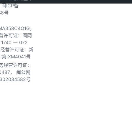
.
闽ICP备
38号
0MA358C4Q1G，
营许可证：闽网
740 一 072
物经营许可证：新
第 XM4041号
务经营许可证：
0487，
闽公网
302034582号