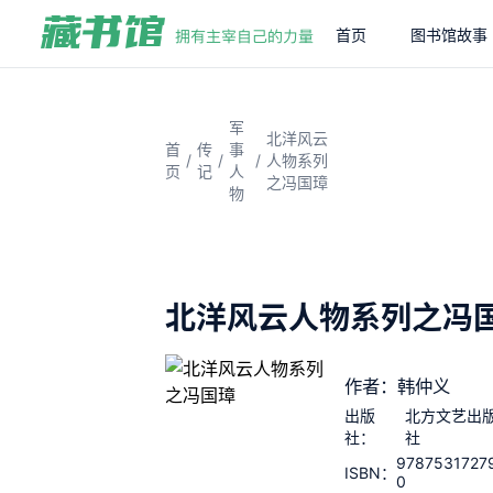
首页
图书馆故事
军
北洋风云
首
传
事
/
/
/
人物系列
页
记
人
之冯国璋
物
北洋风云人物系列之冯
作者：韩仲义
出版
北方文艺出
社：
社
9787531727
ISBN：
0