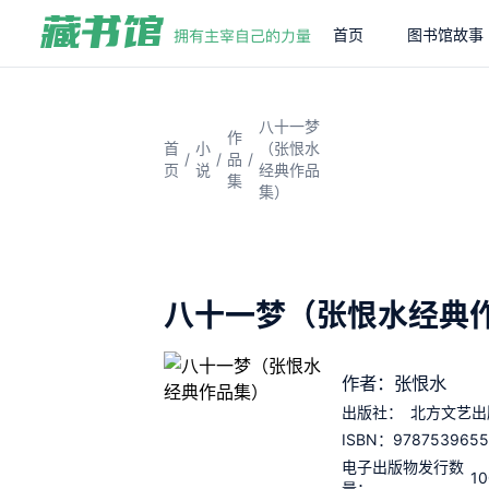
首页
图书馆故事
八十一梦
作
首
小
（张恨水
/
/
/
品
页
说
经典作品
集
集）
八十一梦（张恨水经典
作者：张恨水
出版社：
北方文艺出
9787539655
ISBN：
电子出版物发行数
1
量：