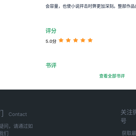
会容量，也使小说抨击时弊更加深刻。整部作品
评分
5.0分
书评
查看全部书评
关注
们
Contact
号
疑问，请通过如
获取
我们