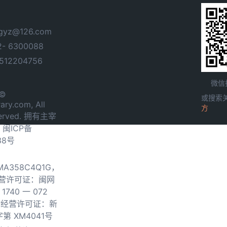
yz@126.com
- 6300088
12204756
微信
 ©
或搜索
ary.com, All
方
served. 拥有主宰
.
闽ICP备
38号
0MA358C4Q1G，
营许可证：闽网
740 一 072
物经营许可证：新
第 XM4041号