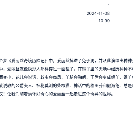
1
：
2024-11-08
：
10.99
个梦《爱丽丝奇境历险记》中，爱丽丝掉进了兔子洞，并从此演绎出种种
中，爱丽丝就像隐形人那样穿过一面镜子，在镜子里的天地中经历种种不
而变小、花儿会说话、蚊虫会扇风、羊腿会鞠躬、王后会变成绵羊、绵羊
爱说教的公爵夫人、神秘莫测的柴郡猫、神话中的格里芬和假海龟、总是
议！让我们随着满怀好奇心的爱丽丝一起走进这个奇异的世界。