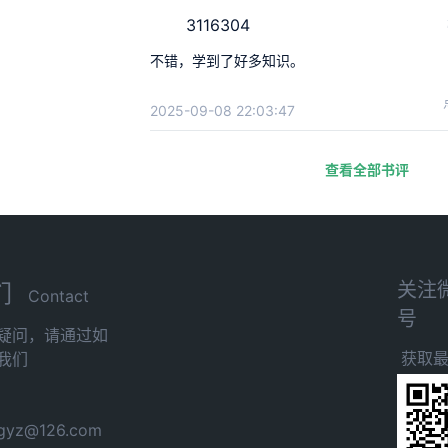
3116304
不错，学到了好多知识。
2025-09-08 22:03:47
查看全部书评
关注
们
Contact
号
疑问，请通过如
获取
我们
yz@126.com