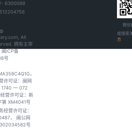
- 6300088
12204756
微信
 ©
或搜索
ary.com, All
方
served. 拥有主宰
.
闽ICP备
38号
0MA358C4Q1G，
营许可证：闽网
740 一 072
物经营许可证：新
第 XM4041号
务经营许可证：
0487，
闽公网
302034582号