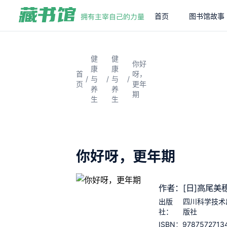
首页
图书馆故事
健
健
你好
康
康
首
呀，
/
/
/
与
与
页
更年
养
养
期
生
生
你好呀，更年期
作者：[日]高尾美
出版
四川科学技术
社：
版社
9787572713
ISBN：