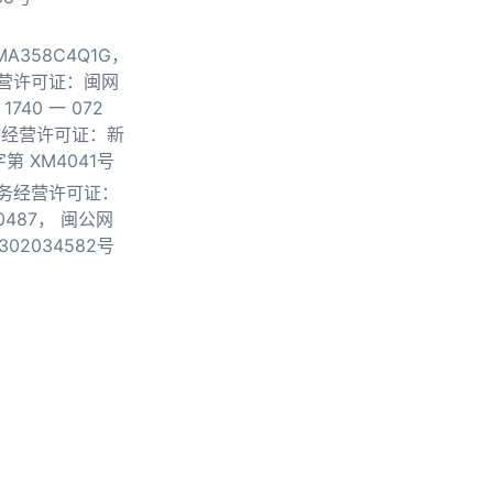
0MA358C4Q1G，
营许可证：闽网
740 一 072
物经营许可证：新
第 XM4041号
务经营许可证：
0487，
闽公网
302034582号