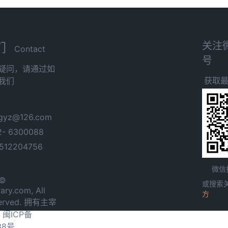
关注
们
Contact
号
疑问，请通过如
获取
我们
yz@126.com
- 6300088
12204756
微信
 ©
或搜索
ary.com, All
方
served. 拥有主宰
.
闽ICP备
38号