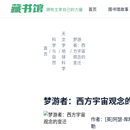
首页
图书馆故事
天
科
文
梦游
学
学
者：西
首
/
/
/
与
地
方宇宙
页
自
球
观念的
然
科
变迁
学
梦游者：西方宇宙观念
作者：[英]阿瑟·库
勒