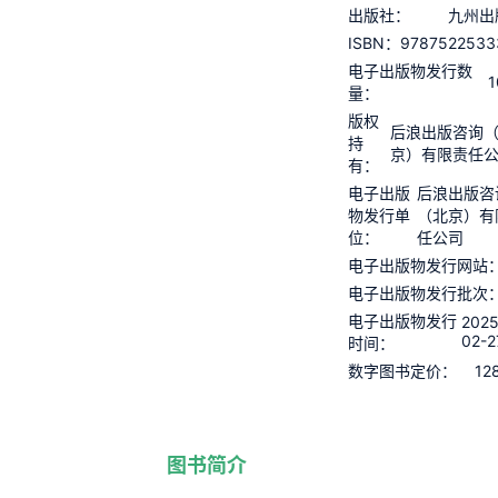
出版社：
九州出
9787522533
ISBN：
电子出版物发行数
1
量：
版权
后浪出版咨询
持
京）有限责任
有：
电子出版
后浪出版咨
物发行单
（北京）有
位：
任公司
电子出版物发行网站
电子出版物发行批次
电子出版物发行
2025
02-2
时间：
12
数字图书定价：
图书简介