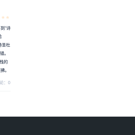
到“诗
给
诗圣杜
不错。
客栈的
照拂。
论：0