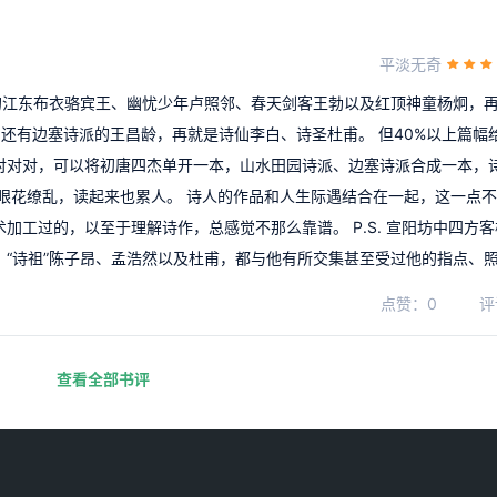
平淡无奇
”的江东布衣骆宾王、幽忧少年卢照邻、春天剑客王勃以及红顶神童杨炯，再
还有边塞诗派的王昌龄，再就是诗仙李白、诗圣杜甫。 但40%以上篇幅
。对对对，可以将初唐四杰单开一本，山水田园诗派、边塞诗派合成一本，
眼花缭乱，读起来也累人。 诗人的作品和人生际遇结合在一起，这一点
加工过的，以至于理解诗作，总感觉不那么靠谱。 P.S. 宣阳坊中四方
、“诗祖”陈子昂、孟浩然以及杜甫，都与他有所交集甚至受过他的指点、
点赞：0
评
查看全部书评