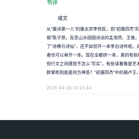
书评
彧文
从“唐诗第一人”的唐太宗李世民，到“初唐四杰
祖”陈子昂，及至山水田园诗派的孟浩然、王维，
了“诗佛与诗仙”，还不如但开一本李白诗传呢
甫也可以单开一本。现在全都挤一本，真的有些
但行文之间感觉不怎么“写实”，有些读着像是艺术
胖掌柜到底是何方神圣？“初唐四杰”中的骆卢王
2025-04-28 23:23:44