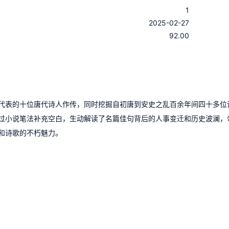
1
：
2025-02-27
：
92.00
代表的十位唐代诗人作传，同时挖掘自初唐到安史之乱百余年间四十多位
过小说笔法补充空白，生动解读了名篇佳句背后的人事变迁和历史波澜，
和诗歌的不朽魅力。