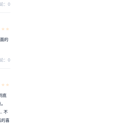
论：0
谋面的
论：0
到底
点。
 不
真的喜