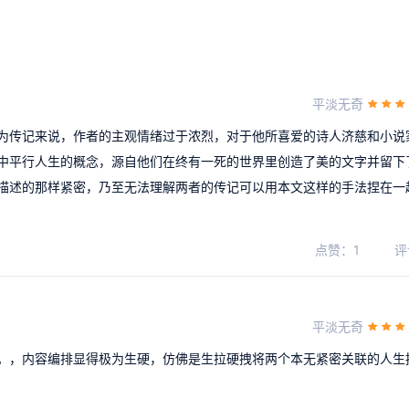
平淡无奇
为传记来说，作者的主观情绪过于浓烈，对于他所喜爱的诗人济慈和小说
中平行人生的概念，源自他们在终有一死的世界里创造了美的文字并留下
描述的那样紧密，乃至无法理解两者的传记可以用本文这样的手法捏在一
点赞：1
评
平淡无奇
。，内容编排显得极为生硬，仿佛是生拉硬拽将两个本无紧密关联的人生