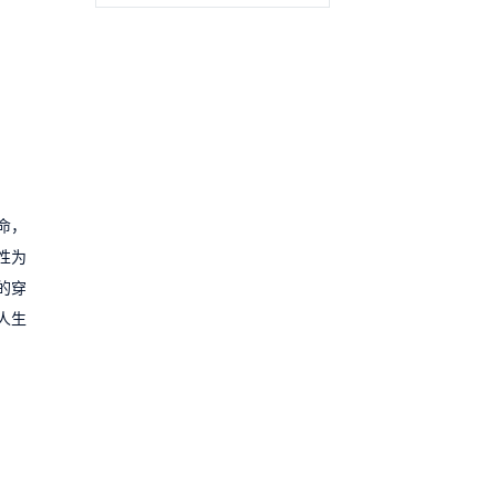
命，
性为
的穿
人生