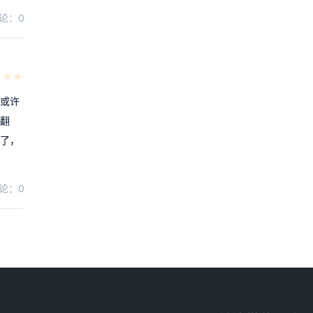
论：0
，或许
会翻
记了，
论：0