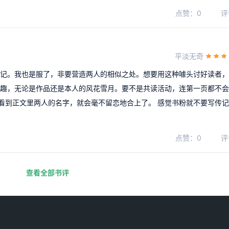
点赞：0
评
平淡无奇
传记。我也是服了，非要营造两人的相似之处。想要用这种噱头讨好读者
兴趣，无论是作品还是本人的风花雪月。要不是共读活动，连第一页都不
看到正文里两人的名字，就会毫不留恋地合上了。 感觉书粉就不要写传
点赞：0
评
查看全部书评