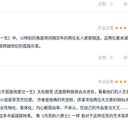
点赞：0
评
平淡无奇
过一生》中，以特别的角度将间隔百年的两位名人紧密相连。这两位素未
部跨越世纪的孤独乐章。
点赞：0
评
平淡无奇
近乎孤独地度过一生》太标题党 还是那种我很会点进去，看看他们的人生
位小说家菲茨杰拉德。 作者是他俩的死忠粉，拼凑寻找两位大文豪的相似
女性物化，客体化；内心敏感自卑，不承认，在自己的作品里当大王………
这本书直接路转黑。 像《月亮和六便士》一样 我对于这样任性的艺术家