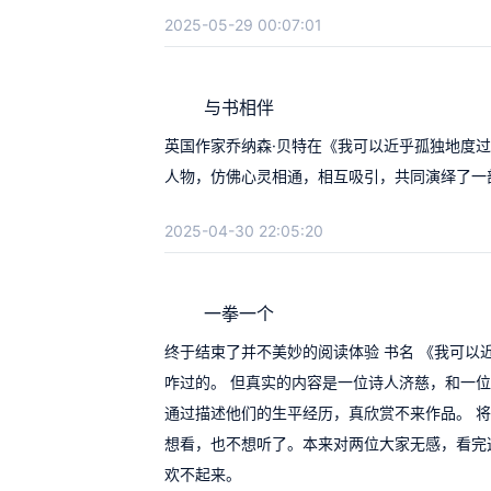
2025-05-29 00:07:01
与书相伴
英国作家乔纳森·贝特在《我可以近乎孤独地度
人物，仿佛心灵相通，相互吸引，共同演绎了一
2025-04-30 22:05:20
一拳一个
终于结束了并不美妙的阅读体验 书名 《我可以
咋过的。 但真实的内容是一位诗人济慈，和一
通过描述他们的生平经历，真欣赏不来作品。 将
想看，也不想听了。本来对两位大家无感，看完
欢不起来。