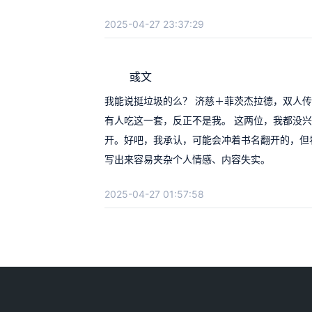
2025-04-27 23:37:29
彧文
我能说挺垃圾的么？ 济慈＋菲茨杰拉德，双人
有人吃这一套，反正不是我。 这两位，我都没
开。好吧，我承认，可能会冲着书名翻开的，但
写出来容易夹杂个人情感、内容失实。
2025-04-27 01:57:58