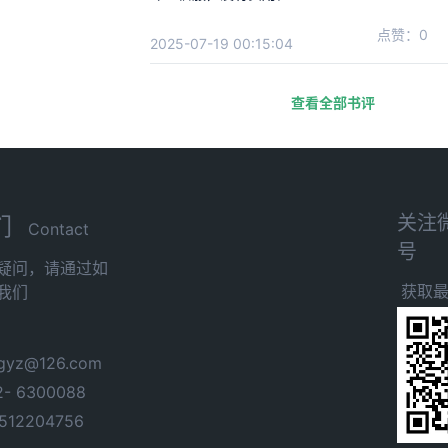
点赞：0
2025-07-19 00:15:04
查看全部书评
关注
们
Contact
号
疑问，请通过如
获取
我们
yz@126.com
- 6300088
12204756