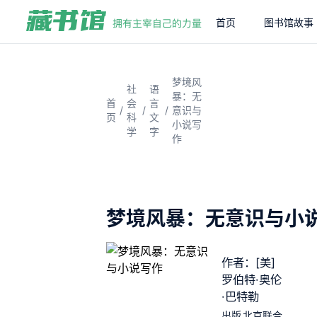
首页
图书馆故事
梦境风
社
语
暴：无
首
会
言
/
/
/
意识与
页
科
文
小说写
学
字
作
梦境风暴：无意识与小
作者：[美]
罗伯特·奥伦
·巴特勒
出版
北京联合