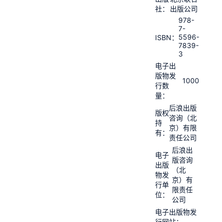
社：
出版公司
978-
7-
5596-
ISBN：
7839-
3
电子出
版物发
1000
行数
量：
后浪出版
版权
咨询（北
持
京）有限
有：
责任公司
后浪出
电子
版咨询
出版
（北
物发
京）有
行单
限责任
位：
公司
电子出版物发
行网站：