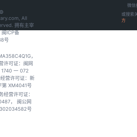
微信
 ©
或搜索
ary.com, All
方
served. 拥有主宰
.
闽ICP备
38号
0MA358C4Q1G，
营许可证：闽网
740 一 072
物经营许可证：新
第 XM4041号
务经营许可证：
0487，
闽公网
302034582号