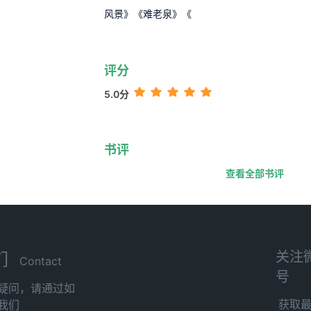
风景》《难老泉》《
评分
5.0分
书评
查看全部书评
关注
们
Contact
号
疑问，请通过如
获取
我们