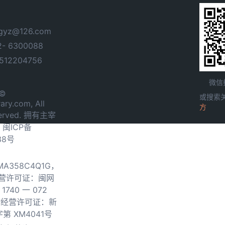
yz@126.com
- 6300088
12204756
微信
 ©
或搜索
ary.com, All
方
served. 拥有主宰
.
闽ICP备
38号
0MA358C4Q1G，
营许可证：闽网
740 一 072
物经营许可证：新
第 XM4041号