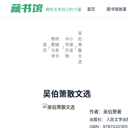
首页
图书馆故事
吴
教材
中小
伯
首
教辅
学课
箫
/
/
/
页
与参
外读
散
考书
物
文
选
吴伯箫散文选
作者：吴伯箫著
出版社：
人民文学出
9787020165
ISBN：