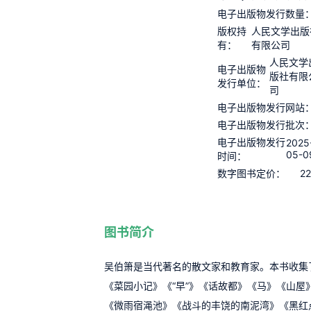
电子出版物发行数量
版权持
人民文学出版
有：
有限公司
人民文学
电子出版物
版社有限
发行单位：
司
电子出版物发行网站
电子出版物发行批次
电子出版物发行
2025
05-0
时间：
22
数字图书定价：
图书简介
吴伯箫是当代著名的散文家和教育家。本书收集
《菜园小记》《“早”》《话故都》《马》《山屋
《微雨宿渑池》《战斗的丰饶的南泥湾》《黑红