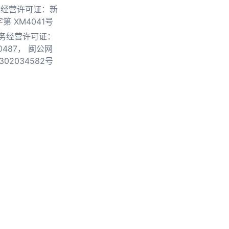
物经营许可证：新
第 XM4041号
务经营许可证：
0487，
闽公网
302034582号