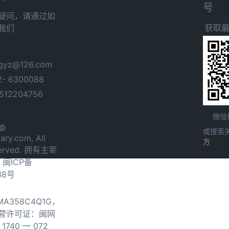
号
疑问，请通过如
获取
我们
yz@126.com
- 6300088
12204756
微信
 ©
或搜索
ary.com, All
方
served. 拥有主宰
.
闽ICP备
38号
0MA358C4Q1G，
营许可证：闽网
740 一 072