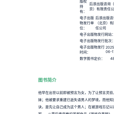
版权
后浪出版咨询
持
京）有限责任
有：
电子出版
后浪出版咨
物发行单
（北京）有
位：
任公司
电子出版物发行网站
电子出版物发行批次
电子出版物发行
2025
06-1
时间：
4
数字图书定价：
图书简介
他早在出世以前即被预言为女，为了让预言灵验
妹；他被要求重建已逝失语男人的梦境，而他知
诀，是先让自己成为这个男人；在被游戏忘记以
家……八零后李奕樵的首部作品《游戏自黑暗》，