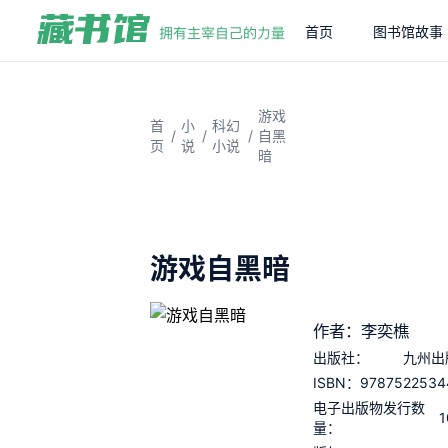
首页
图书馆故事
游戏
首
小
科幻
/
/
/
自黑
页
说
小说
暗
游戏自黑暗
作者：李奕樵
出版社：
九州出
9787522534
ISBN：
电子出版物发行数
1
量：