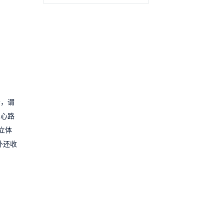
者，谓
的心路
立体
外还收