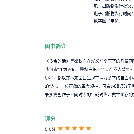
电子出版物发行批次
电子出版物发行时间
数字图书定价：
图书简介
《多余的话》是瞿秋白在就义前夕写下的几篇回
我何求”作为题记。瞿秋白把一个共产党人曾经
历程，都以其本来面目呈现在两万多字的自白中
的“人”。一位可敬的革命领袖，可亲的知识分
录多篇创作于不同时期的针砭时弊、救亡图存的
评分
5.0分