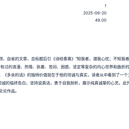
1
：
2025-06-20
：
49.00
顾、自省的文章，总标题后引《诗经黍离》“知我者，谓我心忧；不知我
拥有过的浪漫、热情、执着、苦闷、困惑、坚定等复杂的内心世界和曲折
。《多余的话》的独特价值就在于他的坦诚与真实，读者从中看到了一个
子坦诚的临终告白，坚持说真话，勇于自我剖析，展示纯真诚挚的心灵。此
文论作品。