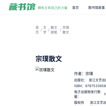
首页
图书馆故事
首
文
散文
宗璞
/
/
/
页
学
随笔
散文
宗璞散文
作者：宗璞
出版社：
浙江文艺出
9787533958
ISBN：
电子出版物发行数
1
量：
版权持
浙江文艺