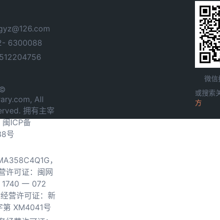
yz@126.com
- 6300088
12204756
微信
 ©
或搜索
ary.com, All
方
served. 拥有主宰
.
闽ICP备
38号
0MA358C4Q1G，
营许可证：闽网
740 一 072
物经营许可证：新
第 XM4041号