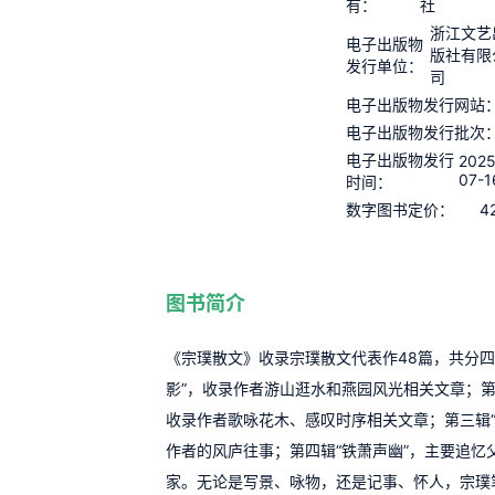
有：
社
浙江文艺
电子出版物
版社有限
发行单位：
司
电子出版物发行网站
电子出版物发行批次
电子出版物发行
2025
07-1
时间：
4
数字图书定价：
图书简介
《宗璞散文》收录宗璞散文代表作48篇，共分四
影”，收录作者游山逛水和燕园风光相关文章；第
收录作者歌咏花木、感叹时序相关文章；第三辑“
作者的风庐往事；第四辑“铁萧声幽”，主要追忆
家。无论是写景、咏物，还是记事、怀人，宗璞