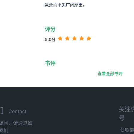
隽永而不失广阔厚重。
评分
5.0分
书评
查看全部书评
关注
们
Contact
号
疑问，请通过如
获取
我们