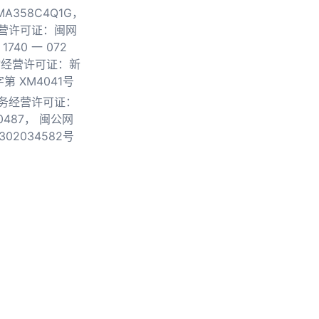
0MA358C4Q1G，
营许可证：闽网
740 一 072
物经营许可证：新
第 XM4041号
务经营许可证：
0487，
闽公网
302034582号