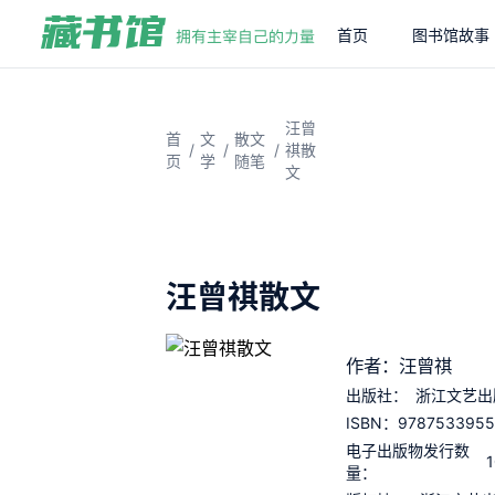
首页
图书馆故事
汪曾
首
文
散文
/
/
/
祺散
页
学
随笔
文
汪曾祺散文
作者：汪曾祺
出版社：
浙江文艺出
9787533955
ISBN：
电子出版物发行数
量：