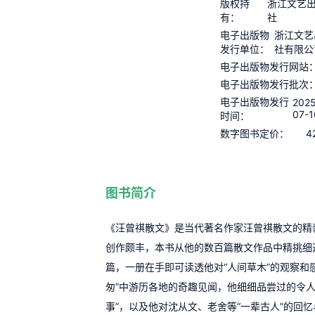
版权持
浙江文艺
有：
社
电子出版物
浙江文艺
发行单位：
社有限公
电子出版物发行网站
电子出版物发行批次
电子出版物发行
2025
07-1
时间：
4
数字图书定价：
图书简介
《汪曾祺散文》是当代著名作家汪曾祺散文的精
创作颇丰，本书从他的数百篇散文作品中精挑细
篇，一册在手即可读透他对“人间草木”的观察和
匆”中游历各地的奇趣见闻，他细细品尝过的令人
事”，以及他对沈从文、老舍等“一辈古人”的回