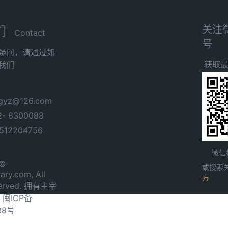
关注
们
Contact
号
疑问，请通过如
获取
我们
yz@126.com
- 6300088
12204756
微信
 ©
或搜索
ary.com, All
方
served. 拥有主宰
.
闽ICP备
38号