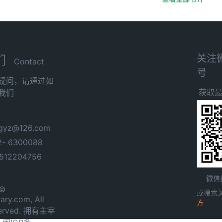
关注
们
Contact
号
疑问，请通过如
获取
我们
yz@126.com
- 6300088
12204756
微信
 ©
或搜索
ary.com, All
方
served. 拥有主宰