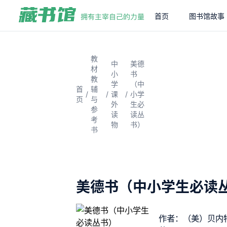
首页
图书馆故事
教
中
美德
材
小
书
教
学
（中
首
辅
/
/
/
课
小学
页
与
外
生必
参
读
读丛
考
物
书）
书
美德书（中小学生必读
作者：（美）贝内