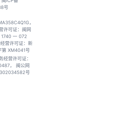
.
闽ICP备
38号
0MA358C4Q1G，
营许可证：闽网
740 一 072
物经营许可证：新
第 XM4041号
务经营许可证：
0487，
闽公网
302034582号