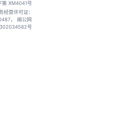
第 XM4041号
务经营许可证：
0487，
闽公网
302034582号