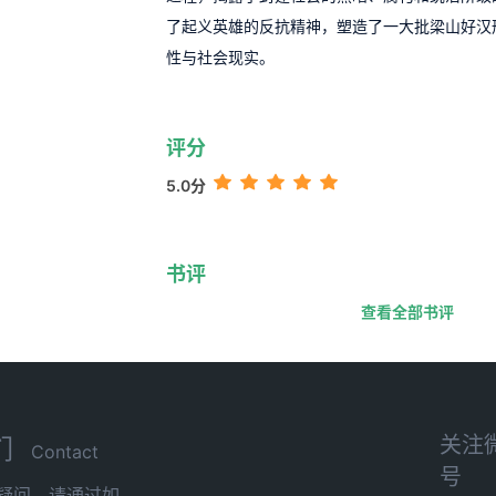
了起义英雄的反抗精神，塑造了一大批梁山好汉
性与社会现实。
评分
5.0分
书评
查看全部书评
关注
们
Contact
号
疑问，请通过如