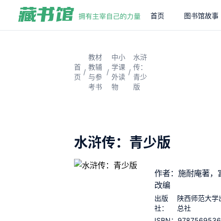
首页
图书馆故事
教材
中小
水浒
首
教辅
学课
传：
/
/
/
页
与参
外读
青少
考书
物
版
水浒传：青少版
作者：施耐庵著，
改编
出版
陕西师范大学
社：
总社
9787569536
ISBN：