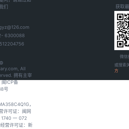
获取
我们
yz@126.com
- 6300088
12204756
微信
 ©
或搜索
ary.com, All
方
served. 拥有主宰
.
闽ICP备
38号
0MA358C4Q1G，
营许可证：闽网
740 一 072
物经营许可证：新